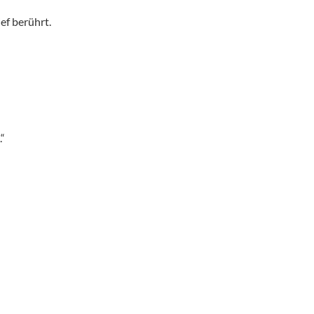
ef berührt.
.“