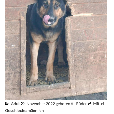
Adult
November 2022 geboren
Rüden
Mittel
Geschlecht: männlich