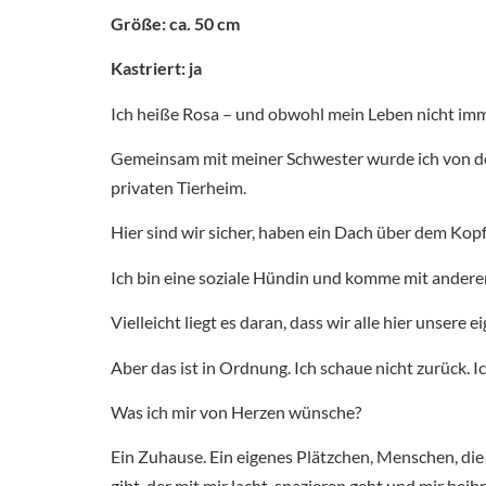
Größe: ca. 50 cm
Kastriert: ja
Ich heiße Rosa – und obwohl mein Leben nicht imme
Gemeinsam mit meiner Schwester wurde ich von der S
privaten Tierheim.
Hier sind wir sicher, haben ein Dach über dem Kop
Ich bin eine soziale Hündin und komme mit ander
Vielleicht liegt es daran, dass wir alle hier unser
Aber das ist in Ordnung. Ich schaue nicht zurück. I
Was ich mir von Herzen wünsche?
Ein Zuhause. Ein eigenes Plätzchen, Menschen, die 
gibt, der mit mir lacht, spazieren geht und mir beib