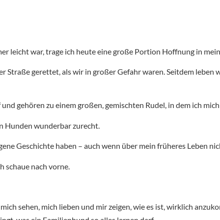
r leicht war, trage ich heute eine große Portion Hoffnung in me
traße gerettet, als wir in großer Gefahr waren. Seitdem leben wir
f und gehören zu einem großen, gemischten Rudel, in dem ich mich 
en Hunden wunderbar zurecht.
e eigene Geschichte haben – auch wenn über mein früheres Leben nich
ch schaue nach vorne.
mich sehen, mich lieben und mir zeigen, wie es ist, wirklich anzu
ringt, was ein Familienhund so alles lernen darf.