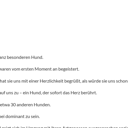
ganz besonderen Hund.
 waren vom ersten Moment an begeistert.
at sie uns mit einer Herzlichkeit begrüßt, als würde sie uns scho
uf uns zu – ein Hund, der sofort das Herz berührt.
it etwa 30 anderen Hunden.
bei dominant zu sein.
 zeigt sich im Umgang mit ihren Artgenossen ausgesprochen sozial –